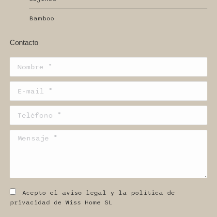
Bamboo
Contacto
Nombre *
E-mail *
Teléfono *
Mensaje *
Acepto el aviso legal y la política de
privacidad de Wiss Home SL