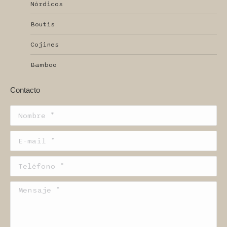
Nórdicos
Boutis
Cojines
Bamboo
Contacto
Nombre *
E-mail *
Teléfono *
Mensaje *