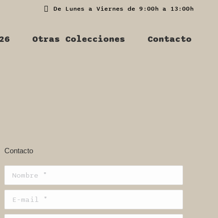
De Lunes a Viernes de 9:00h a 13:00h
26
Otras Colecciones
Contacto
Contacto
Nombre *
E-mail *