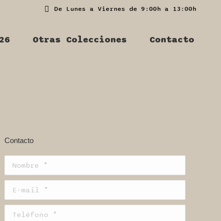
De Lunes a Viernes de 9:00h a 13:00h
26
Otras Colecciones
Contacto
Contacto
Nombre *
E-mail *
Teléfono *